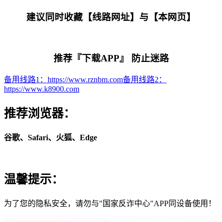
建议同时收藏【线路网址】与【本网页】
推荐『下载APP』 防止迷路
备用线路
1
：
https://www.rznbm.com
备用线路
2
：
https://www.k8900.com
推荐浏览器：
谷歌、Safari、火狐、Edge
温馨提示：
为了您的隐私安全，请勿与"国家反诈中心"APP同设备使用！