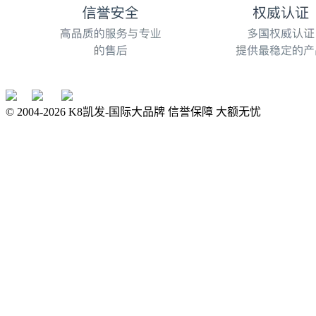
© 2004-
2026
K8凯发-国际大品牌 信誉保障 大额无忧