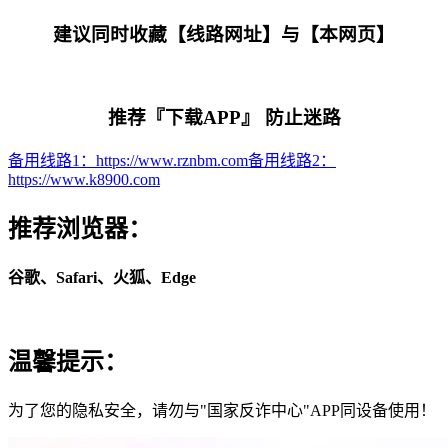
建议同时收藏【线路网址】与【本网页】
推荐『下载APP』 防止迷路
备用线路
1
：
https://www.rznbm.com
备用线路
2
：
https://www.k8900.com
推荐浏览器：
谷歌、Safari、火狐、Edge
温馨提示：
为了您的隐私安全，请勿与"国家反诈中心"APP同设备使用！