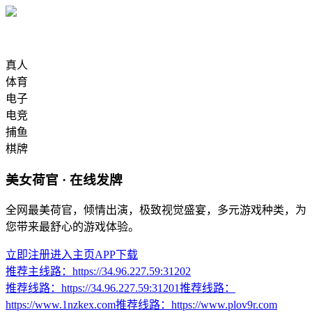
真人
体育
电子
电竞
捕鱼
棋牌
美女荷官 · 在线发牌
全网最美荷官，倾情出演，极致视觉盛宴，多元游戏种类，为
您带来最舒心的游戏体验。
立即注册
进入主页
APP下载
推荐主线路：
https://34.96.227.59:31202
推荐线路：
https://34.96.227.59:31201
推荐线路：
https://www.1nzkex.com
推荐线路：
https://www.plov9r.com