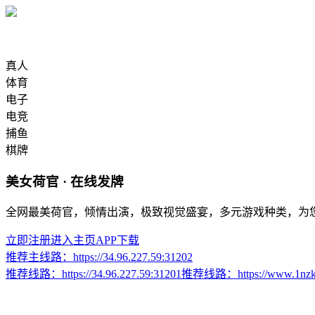
真人
体育
电子
电竞
捕鱼
棋牌
美女荷官 · 在线发牌
全网最美荷官，倾情出演，极致视觉盛宴，多元游戏种类，为
立即注册
进入主页
APP下载
推荐主线路：
https://34.96.227.59:31202
推荐线路：
https://34.96.227.59:31201
推荐线路：
https://www.1nz