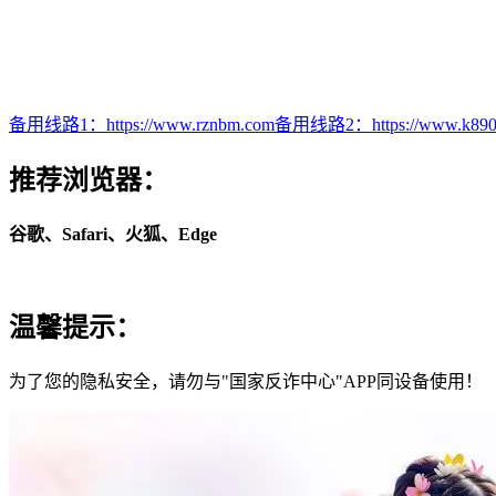
备用线路
1
：
https://www.rznbm.com
备用线路
2
：
https://www.k89
推荐浏览器：
谷歌、Safari、火狐、Edge
温馨提示：
为了您的隐私安全，请勿与"国家反诈中心"APP同设备使用！