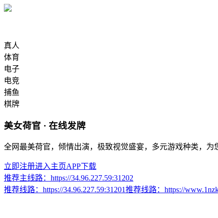
真人
体育
电子
电竞
捕鱼
棋牌
美女荷官 · 在线发牌
全网最美荷官，倾情出演，极致视觉盛宴，多元游戏种类，为
立即注册
进入主页
APP下载
推荐主线路：
https://34.96.227.59:31202
推荐线路：
https://34.96.227.59:31201
推荐线路：
https://www.1nz