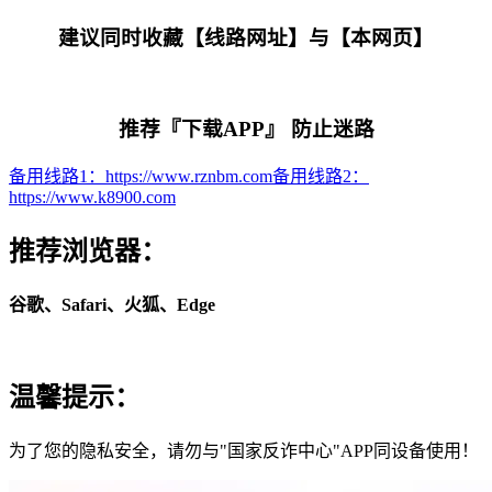
建议同时收藏【线路网址】与【本网页】
推荐『下载APP』 防止迷路
备用线路
1
：
https://www.rznbm.com
备用线路
2
：
https://www.k8900.com
推荐浏览器：
谷歌、Safari、火狐、Edge
温馨提示：
为了您的隐私安全，请勿与"国家反诈中心"APP同设备使用！