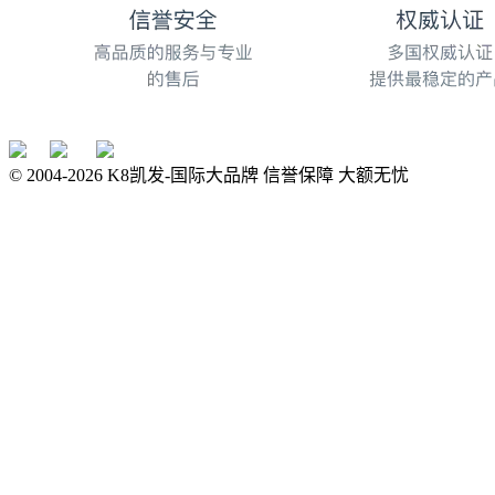
© 2004-
2026
K8凯发-国际大品牌 信誉保障 大额无忧