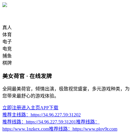
真人
体育
电子
电竞
捕鱼
棋牌
美女荷官 · 在线发牌
全网最美荷官，倾情出演，极致视觉盛宴，多元游戏种类，为
您带来最舒心的游戏体验。
立即注册
进入主页
APP下载
推荐主线路：
https://34.96.227.59:31202
推荐线路：
https://34.96.227.59:31201
推荐线路：
https://www.1nzkex.com
推荐线路：
https://www.plov9r.com