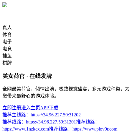
真人
体育
电子
电竞
捕鱼
棋牌
美女荷官 · 在线发牌
全网最美荷官，倾情出演，极致视觉盛宴，多元游戏种类，为
您带来最舒心的游戏体验。
立即注册
进入主页
APP下载
推荐主线路：
https://34.96.227.59:31202
推荐线路：
https://34.96.227.59:31201
推荐线路：
https://www.1nzkex.com
推荐线路：
https://www.plov9r.com