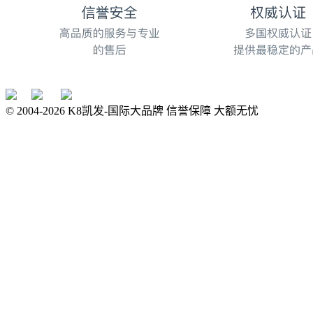
© 2004-
2026
K8凯发-国际大品牌 信誉保障 大额无忧